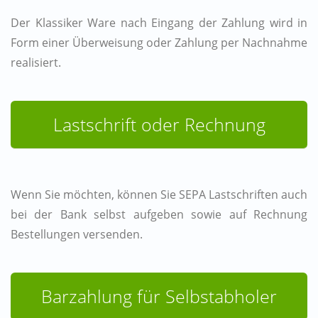
Der Klassiker Ware nach Eingang der Zahlung wird in
Form einer Überweisung oder Zahlung per Nachnahme
realisiert.
Lastschrift oder Rechnung
Wenn Sie möchten, können Sie SEPA Lastschriften auch
bei der Bank selbst aufgeben sowie auf Rechnung
Bestellungen versenden.
Barzahlung für Selbstabholer