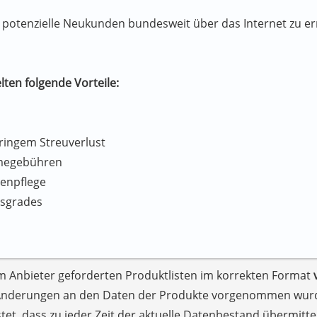
, potenzielle Neukunden bundesweit über das Internet zu er
lten folgende Vorteile:
ringem Streuverlust
hmegebühren
tenpflege
tsgrades
m Anbieter geforderten Produktlisten im korrekten Format
Änderungen an den Daten der Produkte vorgenommen wurden
tet, dass zu jeder Zeit der aktuelle Datenbestand übermittel