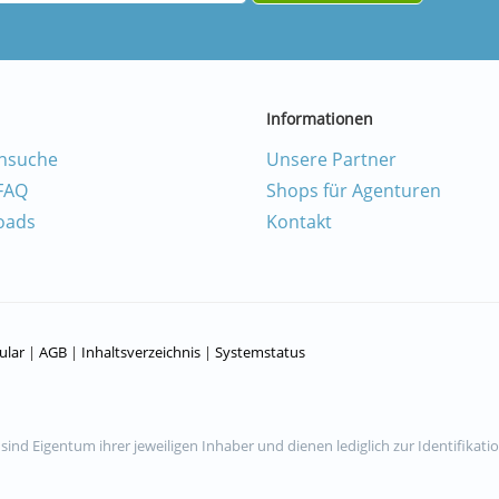
Informationen
nsuche
Unsere Partner
 FAQ
Shops für Agenturen
oads
Kontakt
ular
|
AGB
|
Inhaltsverzeichnis
|
Systemstatus
nd Eigentum ihrer jeweiligen Inhaber und dienen lediglich zur Identifikat