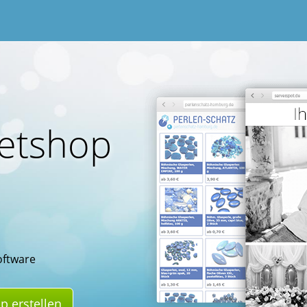
netshop
oftware
p erstellen