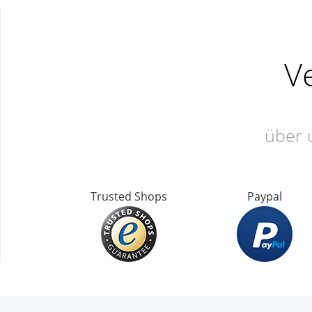
V
über 
Trusted Shops
Paypal